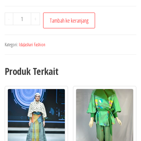
Kuantitas
-
+
Tambah ke keranjang
Koleksi
Green
Growth
Kategori:
IdaJashari Fashion
Look7
Produk Terkait