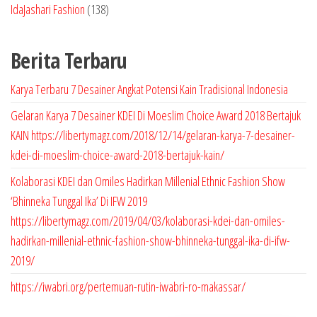
1
IdaJashari Fashion
138
d
P
3
3
u
r
P
8
k
Berita Terbaru
o
r
P
d
o
r
Karya Terbaru 7 Desainer Angkat Potensi Kain Tradisional Indonesia
u
d
o
Gelaran Karya 7 Desainer KDEI Di Moeslim Choice Award 2018 Bertajuk
k
u
d
KAIN https://libertymagz.com/2018/12/14/gelaran-karya-7-desainer-
k
u
kdei-di-moeslim-choice-award-2018-bertajuk-kain/
k
Kolaborasi KDEI dan Omiles Hadirkan Millenial Ethnic Fashion Show
‘Bhinneka Tunggal Ika’ Di IFW 2019
https://libertymagz.com/2019/04/03/kolaborasi-kdei-dan-omiles-
hadirkan-millenial-ethnic-fashion-show-bhinneka-tunggal-ika-di-ifw-
2019/
https://iwabri.org/pertemuan-rutin-iwabri-ro-makassar/