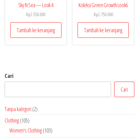
Sky N Sea — Look 4
Koleksi Green Growth Look6
Rp
2.550.000
Rp
2.750.000
Tambah ke keranjang
Tambah ke keranjang
Cari
Cari
2
Tanpa kategori
2
P
1
Clothing
105
r
0
1
Women's Clothing
103
o
5
0