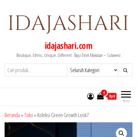
Lompat
ke
konten
idajashari.com
Boutique, Ethnic, Unique, Different : Baju Etnik Makassar – Sulawesi
0
Rp0
Menu
Beranda
»
Toko
»
Koleksi Green Growth Look7