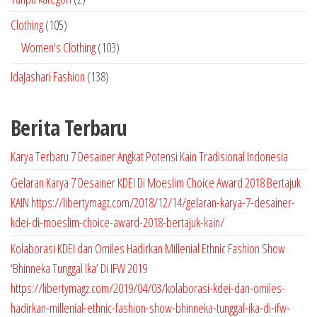
P
1
Clothing
105
r
0
1
Women's Clothing
103
o
5
0
1
IdaJashari Fashion
138
d
P
3
3
u
r
P
8
k
Berita Terbaru
o
r
P
d
o
r
Karya Terbaru 7 Desainer Angkat Potensi Kain Tradisional Indonesia
u
d
o
Gelaran Karya 7 Desainer KDEI Di Moeslim Choice Award 2018 Bertajuk
k
u
d
KAIN https://libertymagz.com/2018/12/14/gelaran-karya-7-desainer-
k
u
kdei-di-moeslim-choice-award-2018-bertajuk-kain/
k
Kolaborasi KDEI dan Omiles Hadirkan Millenial Ethnic Fashion Show
‘Bhinneka Tunggal Ika’ Di IFW 2019
https://libertymagz.com/2019/04/03/kolaborasi-kdei-dan-omiles-
hadirkan-millenial-ethnic-fashion-show-bhinneka-tunggal-ika-di-ifw-