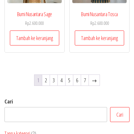
Bumi Nusantara Sage
Bumi Nusantara Tosca
Rp
2.600.000
Rp
2.600.000
Tambah ke keranjang
Tambah ke keranjang
1
2
3
4
5
6
7
→
Cari
Cari
2
Tanpa kategori
2