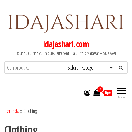
Lompat
ke
konten
idajashari.com
Boutique, Ethnic, Unique, Different : Baju Etnik Makassar – Sulawesi
0
Rp0
Menu
Beranda
»
Clothing
Clothing