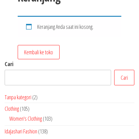
Keranjang Anda saat ini kosong.
Kembali ke toko
Cari
Cari
2
Tanpa kategori
2
P
1
Clothing
105
r
0
1
Women's Clothing
103
o
5
0
1
IdaJashari Fashion
138
d
P
3