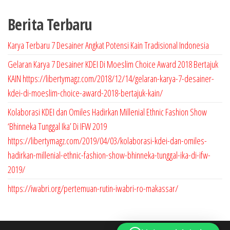
3
u
r
P
8
k
Berita Terbaru
o
r
P
d
o
r
Karya Terbaru 7 Desainer Angkat Potensi Kain Tradisional Indonesia
u
d
o
Gelaran Karya 7 Desainer KDEI Di Moeslim Choice Award 2018 Bertajuk
k
u
d
KAIN https://libertymagz.com/2018/12/14/gelaran-karya-7-desainer-
k
u
kdei-di-moeslim-choice-award-2018-bertajuk-kain/
k
Kolaborasi KDEI dan Omiles Hadirkan Millenial Ethnic Fashion Show
‘Bhinneka Tunggal Ika’ Di IFW 2019
https://libertymagz.com/2019/04/03/kolaborasi-kdei-dan-omiles-
hadirkan-millenial-ethnic-fashion-show-bhinneka-tunggal-ika-di-ifw-
2019/
https://iwabri.org/pertemuan-rutin-iwabri-ro-makassar/