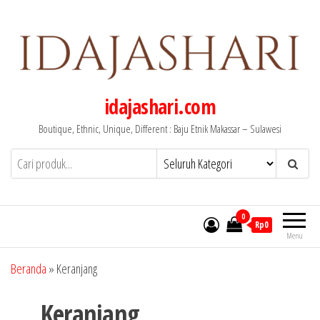
Lompat
ke
konten
idajashari.com
Boutique, Ethnic, Unique, Different : Baju Etnik Makassar – Sulawesi
0
Rp0
Menu
Beranda
»
Keranjang
Keranjang