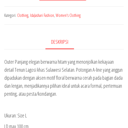
Lagosi
Outer
Kategori:
Clothing
,
IdaJashari Fashion
,
Women's Clothing
Panjang
DESKRIPSI
Outer Panjang elegan berwarna hitam yang menonjolkan kekayaan
detail Tenun Lagosi khas Sulawesi Selatan. Potongan A-line yang anggun
dipadukan dengan aksen motif floral berwarna cerah pada bagian dada
dan lengan, menjadikannya pilihan ideal untuk acara formal, pertemuan
penting, atau pesta/kondangan.
Ukuran: Size L
LD max 100 cm