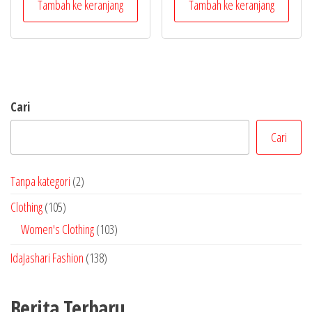
Tambah ke keranjang
Tambah ke keranjang
Cari
Cari
2
Tanpa kategori
2
P
1
Clothing
105
r
0
1
Women's Clothing
103
o
5
0
1
IdaJashari Fashion
138
d
P
3
3
u
r
P
8
k
Berita Terbaru
o
r