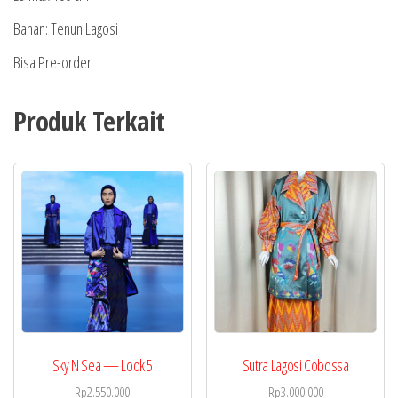
Bahan: Tenun Lagosi
Bisa Pre-order
Produk Terkait
Sky N Sea — Look 5
Sutra Lagosi Cobossa
Rp
2.550.000
Rp
3.000.000