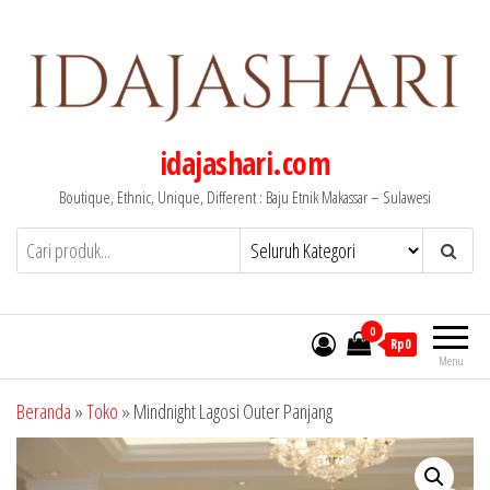
Lompat
ke
konten
idajashari.com
Boutique, Ethnic, Unique, Different : Baju Etnik Makassar – Sulawesi
0
Rp0
Menu
Beranda
»
Toko
»
Mindnight Lagosi Outer Panjang