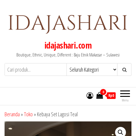
Lompat
ke
konten
idajashari.com
Boutique, Ethnic, Unique, Different : Baju Etnik Makassar – Sulawesi
0
Rp0
Menu
Beranda
»
Toko
»
Kebaya Set Lagosi Teal