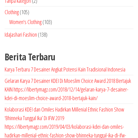
2
Tanpa kategori
2
P
1
Clothing
105
r
0
1
Women's Clothing
103
o
5
0
1
IdaJashari Fashion
138
d
P
3
3
u
r
P
8
k
Berita Terbaru
o
r
P
d
o
r
Karya Terbaru 7 Desainer Angkat Potensi Kain Tradisional Indonesia
u
d
o
Gelaran Karya 7 Desainer KDEI Di Moeslim Choice Award 2018 Bertajuk
k
u
d
KAIN https://libertymagz.com/2018/12/14/gelaran-karya-7-desainer-
k
u
kdei-di-moeslim-choice-award-2018-bertajuk-kain/
k
Kolaborasi KDEI dan Omiles Hadirkan Millenial Ethnic Fashion Show
‘Bhinneka Tunggal Ika’ Di IFW 2019
https://libertymagz.com/2019/04/03/kolaborasi-kdei-dan-omiles-
hadirkan-millenial-ethnic-fashion-show-bhinneka-tunggal-ika-di-ifw-