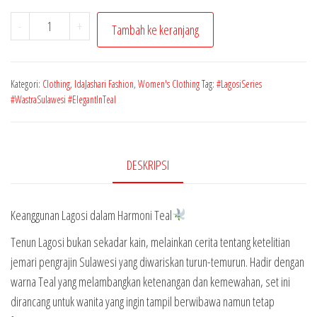
Kuantitas
-
+
Tambah ke keranjang
Kebaya
Set
Lagosi
Kategori:
Clothing
,
IdaJashari Fashion
,
Women's Clothing
Tag:
#LagosiSeries
Teal
#WastraSulawesi #ElegantInTeal
DESKRIPSI
Keanggunan Lagosi dalam Harmoni Teal
Tenun Lagosi bukan sekadar kain, melainkan cerita tentang ketelitian
jemari pengrajin Sulawesi yang diwariskan turun-temurun. Hadir dengan
warna Teal yang melambangkan ketenangan dan kemewahan, set ini
dirancang untuk wanita yang ingin tampil berwibawa namun tetap