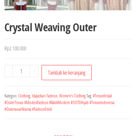
Crystal Weaving Outer
Rp
2.100.000
Kuantitas
-
+
Tambah ke keranjang
Crystal
Weaving
Outer
Kategori:
Clothing
,
IdaJashari Fashion
,
Women's Clothing
Tag:
#TenunKristal
#OuterTenun #ModestFashion #BatikModern #OOTDHijab #TenunIndonesia
#OuterwearWanita #FashionEtnik