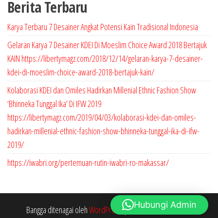
Berita Terbaru
o
r
P
d
o
r
Karya Terbaru 7 Desainer Angkat Potensi Kain Tradisional Indonesia
u
d
o
Gelaran Karya 7 Desainer KDEI Di Moeslim Choice Award 2018 Bertajuk
k
u
d
KAIN https://libertymagz.com/2018/12/14/gelaran-karya-7-desainer-
k
u
kdei-di-moeslim-choice-award-2018-bertajuk-kain/
k
Kolaborasi KDEI dan Omiles Hadirkan Millenial Ethnic Fashion Show
‘Bhinneka Tunggal Ika’ Di IFW 2019
https://libertymagz.com/2019/04/03/kolaborasi-kdei-dan-omiles-
hadirkan-millenial-ethnic-fashion-show-bhinneka-tunggal-ika-di-ifw-
2019/
https://iwabri.org/pertemuan-rutin-iwabri-ro-makassar/
Hubungi Admin
Bangga ditenagai oleh
WordPress
|
Tema:
Envo Storefront