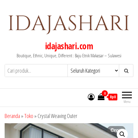
Lompat
ke
konten
idajashari.com
Boutique, Ethnic, Unique, Different : Baju Etnik Makassar – Sulawesi
0
Rp0
Menu
Beranda
»
Toko
»
Crystal Weaving Outer