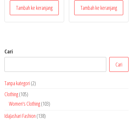
Tambah ke keranjang
Tambah ke keranjang
Cari
Cari
2
Tanpa kategori
2
P
1
Clothing
105
r
0
1
Women's Clothing
103
o
5
0
1
IdaJashari Fashion
138
d
P
3
3
u
r
P
8
k