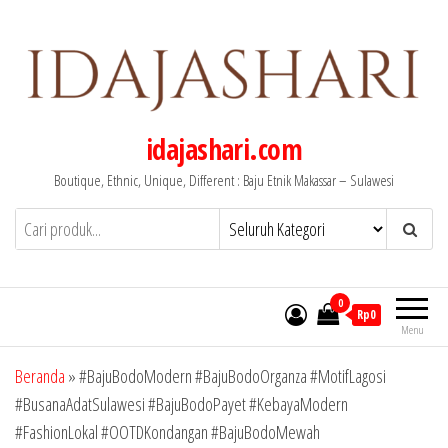
Lompat
ke
konten
idajashari.com
Boutique, Ethnic, Unique, Different : Baju Etnik Makassar – Sulawesi
0
Rp0
Menu
Beranda
»
#BajuBodoModern #BajuBodoOrganza #MotifLagosi
#BusanaAdatSulawesi #BajuBodoPayet #KebayaModern
#FashionLokal #OOTDKondangan #BajuBodoMewah