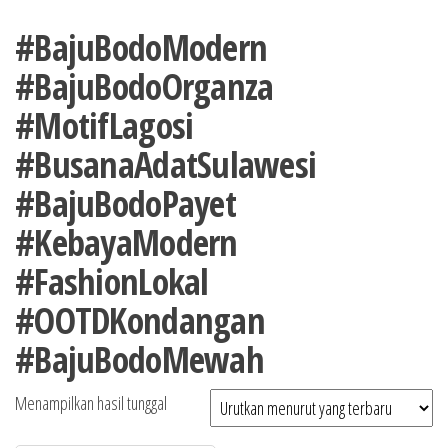
#BajuBodoModern
#BajuBodoOrganza
#MotifLagosi
#BusanaAdatSulawesi
#BajuBodoPayet
#KebayaModern
#FashionLokal
#OOTDKondangan
#BajuBodoMewah
Menampilkan hasil tunggal