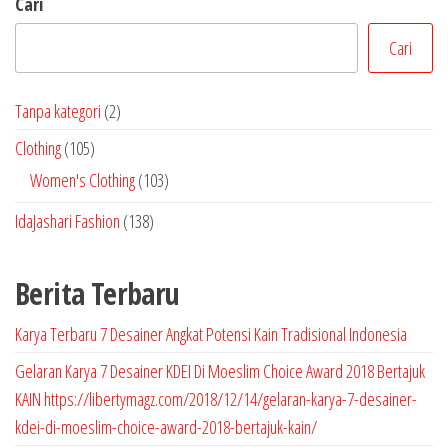
Cari
Cari
2
Tanpa kategori
2
P
1
Clothing
105
r
0
1
Women's Clothing
103
o
5
0
1
IdaJashari Fashion
138
d
P
3
3
u
r
P
8
k
Berita Terbaru
o
r
P
d
o
r
Karya Terbaru 7 Desainer Angkat Potensi Kain Tradisional Indonesia
u
d
o
Gelaran Karya 7 Desainer KDEI Di Moeslim Choice Award 2018 Bertajuk
k
u
d
KAIN https://libertymagz.com/2018/12/14/gelaran-karya-7-desainer-
k
u
kdei-di-moeslim-choice-award-2018-bertajuk-kain/
k